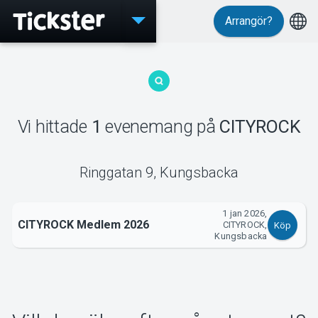
Arrangör?
Evenemang
Vi hittade
1
evenemang
på
CITYROCK
MyTickster
Ringgatan 9
,
Kungsbacka
1 jan 2026,
Support
CITYROCK Medlem 2026
CITYROCK,
Köp
Kungsbacka
Om Tickster