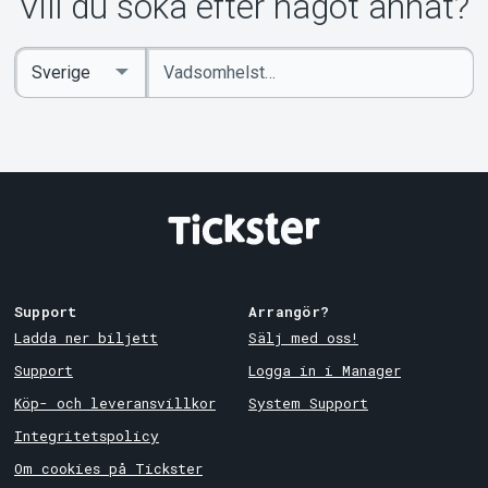
Vill du söka efter något annat?
Ange
Select
sökord
Country
Support
Arrangör?
Ladda ner biljett
Sälj med oss!
Support
Logga in i Manager
Köp- och leveransvillkor
System Support
Integritetspolicy
Om cookies på Tickster