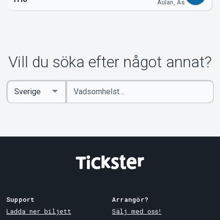
Aulan, Ås
Vill du söka efter något annat?
Ange
Select
sökord
Country
Support
Arrangör?
Ladda ner biljett
Sälj med oss!