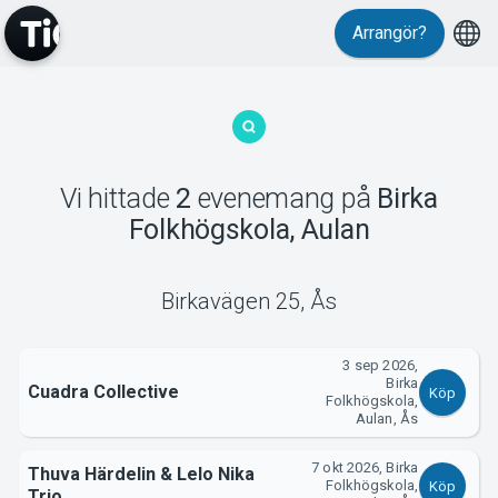
Arrangör?
MyTickster
Vi hittade
2
evenemang
på
Birka
Folkhögskola, Aulan
Support
Birkavägen 25
,
Ås
3 sep 2026,
Birka
Cuadra Collective
Köp
Folkhögskola,
Om Tickster
Aulan, Ås
7 okt 2026, Birka
Thuva Härdelin & Lelo Nika
Folkhögskola,
Köp
Trio