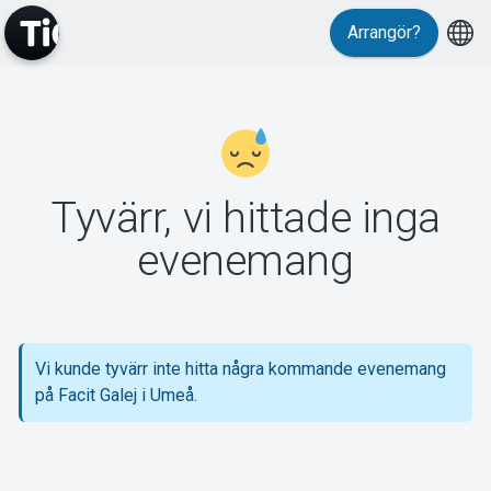
Arrangör?
MyTickster
Tyvärr, vi hittade inga
Support
evenemang
Vi kunde tyvärr inte hitta några kommande evenemang
Om Tickster
på Facit Galej i Umeå.