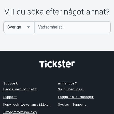
Vill du söka efter något annat?
Ange
Select
sökord
Country
Support
Arrangör?
Ladda ner biljett
Sälj med oss!
Support
Logga in i Manager
Köp- och leveransvillkor
System Support
Integritetspolicy