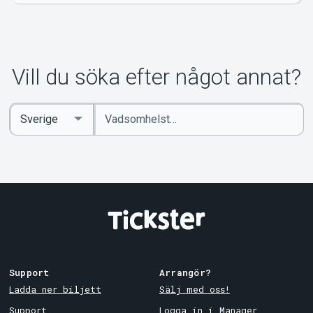
Om Tickster
Vill du söka efter något annat?
Ange
Select
sökord
Country
Support
Arrangör?
Ladda ner biljett
Sälj med oss!
Support
Logga in i Manager