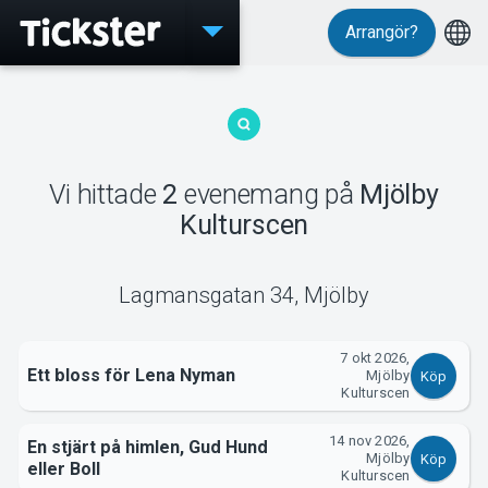
Arrangör?
Evenemang
Vi hittade
2
evenemang
på
Mjölby
MyTickster
Kulturscen
Lagmansgatan 34
,
Mjölby
7 okt 2026,
Support
Ett bloss för Lena Nyman
Mjölby
Köp
Kulturscen
14 nov 2026,
En stjärt på himlen, Gud Hund
Mjölby
Köp
eller Boll
Kulturscen