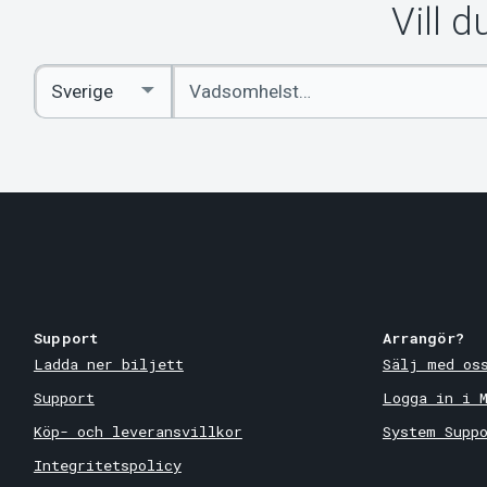
Vill 
Ange
Select
sökord
Country
Support
Arrangör?
Ladda ner biljett
Sälj med os
Support
Logga in i 
Köp- och leveransvillkor
System Supp
Integritetspolicy