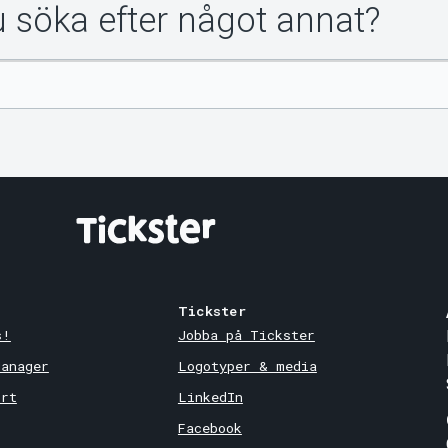
du söka efter något annat?
Tickster
s!
Jobba på Tickster
Manager
Logotyper & media
ort
LinkedIn
Facebook