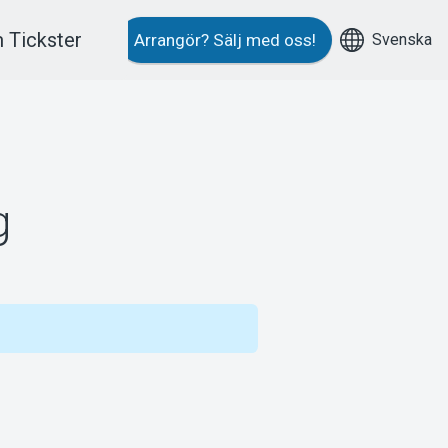
 Tickster
Svenska
Arrangör?
Sälj med oss!
g