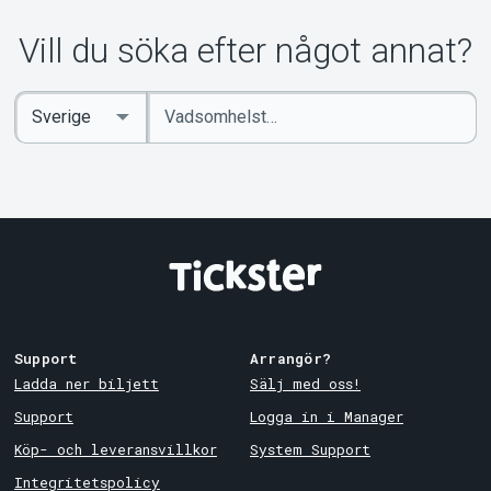
Vill du söka efter något annat?
Ange
Select
sökord
Country
Support
Arrangör?
Ladda ner biljett
Sälj med oss!
Support
Logga in i Manager
Köp- och leveransvillkor
System Support
Integritetspolicy