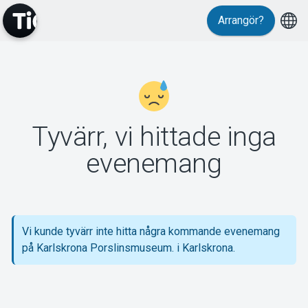
Arrangör?
MyTickster
Tyvärr, vi hittade inga
Support
evenemang
Vi kunde tyvärr inte hitta några kommande evenemang
Om Tickster
på Karlskrona Porslinsmuseum. i Karlskrona.