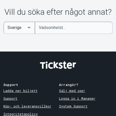
Om Tickster
Vill du söka efter något annat?
Ange
Select
sökord
Country
Support
Arrangör?
Ladda ner biljett
Sälj med oss!
Support
Logga in i Manager
Köp- och leveransvillkor
System Support
Integritetspolicy