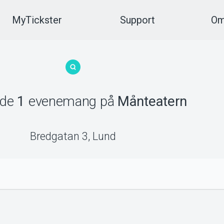
MyTickster
Support
Om
ade
1
evenemang
på
Månteatern
Bredgatan 3
,
Lund