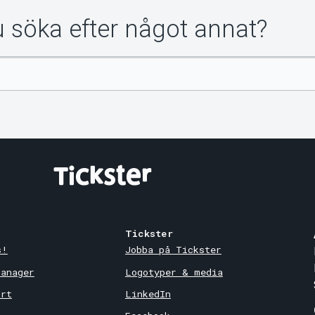
du söka efter något annat?
Tickster
s!
Jobba på Tickster
Manager
Logotyper & media
ort
LinkedIn