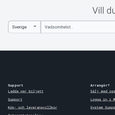
Vill 
Ange
Select
sökord
Country
Support
Arrangör?
Ladda ner biljett
Sälj med os
Support
Logga in i 
Köp- och leveransvillkor
System Supp