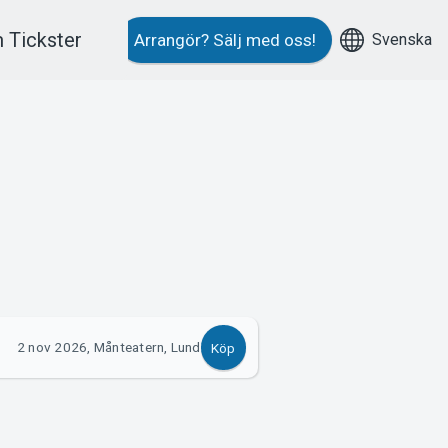
 Tickster
Svenska
Arrangör?
Sälj med oss!
2 nov 2026, Månteatern, Lund
Köp