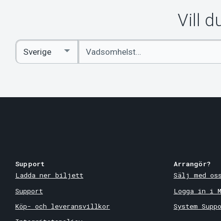
Vill 
Ange
Select
sökord
Country
Support
Arrangör?
Ladda ner biljett
Sälj med os
Support
Logga in i 
Köp- och leveransvillkor
System Supp