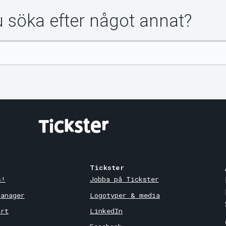
du söka efter något annat?
Tickster
s!
Jobba på Tickster
Manager
Logotyper & media
ort
LinkedIn