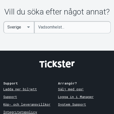
Om Tickster
Vill du söka efter något annat?
Ange
Select
sökord
Country
Support
Arrangör?
Ladda ner biljett
Sälj med oss!
Support
Logga in i Manager
Köp- och leveransvillkor
System Support
Integritetspolicy