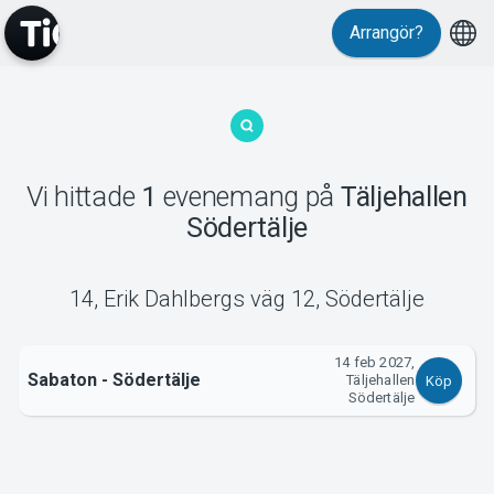
Arrangör?
MyTickster
Vi hittade
1
evenemang
på
Täljehallen
Södertälje
Support
14, Erik Dahlbergs väg 12
,
Södertälje
14 feb 2027,
Sabaton - Södertälje
Om Tickster
Täljehallen
Köp
Södertälje