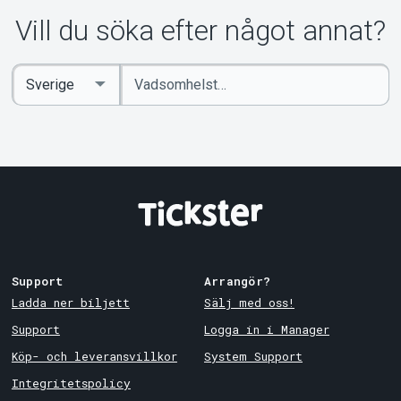
Vill du söka efter något annat?
Ange
Select
sökord
Country
Support
Arrangör?
Ladda ner biljett
Sälj med oss!
Support
Logga in i Manager
Köp- och leveransvillkor
System Support
Integritetspolicy