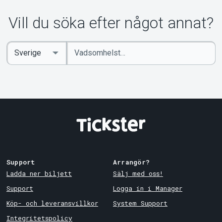
Om Tickster
Vill du söka efter något annat?
Ange
Select
sökord
Country
Support
Arrangör?
Ladda ner biljett
Sälj med oss!
Support
Logga in i Manager
Köp- och leveransvillkor
System Support
Integritetspolicy