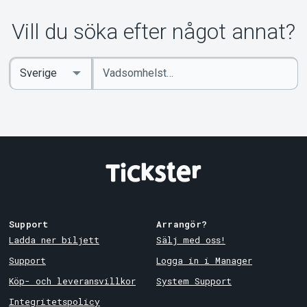
Vill du söka efter något annat?
Ange
Select
sökord
Country
Support
Arrangör?
Ladda ner biljett
Sälj med oss!
Support
Logga in i Manager
Köp- och leveransvillkor
System Support
Integritetspolicy