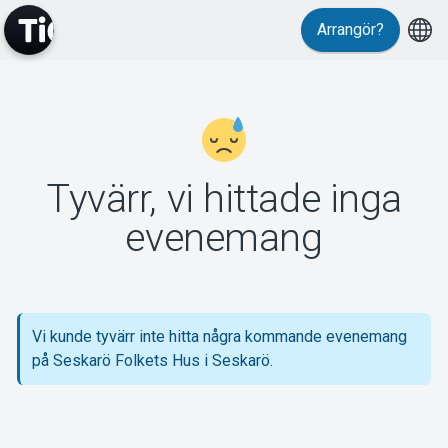
Arrangör?
MyTickster
Tyvärr, vi hittade inga
Support
evenemang
Vi kunde tyvärr inte hitta några kommande evenemang
Om Tickster
på Seskarö Folkets Hus i Seskarö.