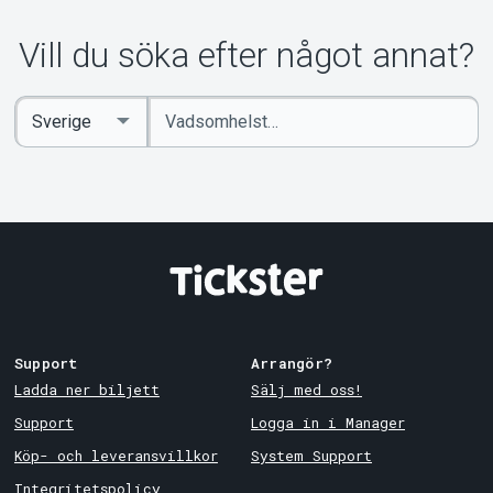
Om Tickster
Vill du söka efter något annat?
Ange
Select
sökord
Country
Support
Arrangör?
Ladda ner biljett
Sälj med oss!
Support
Logga in i Manager
Köp- och leveransvillkor
System Support
Integritetspolicy