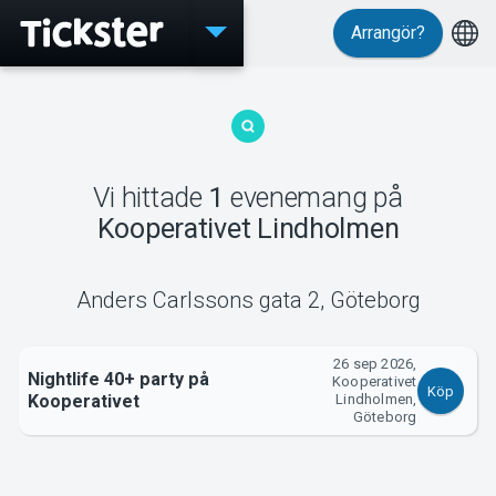
Arrangör?
Evenemang
Vi hittade
1
evenemang
på
MyTickster
Kooperativet Lindholmen
Anders Carlssons gata 2
,
Göteborg
Support
26 sep 2026,
Nightlife 40+ party på
Kooperativet
Köp
Kooperativet
Lindholmen,
Göteborg