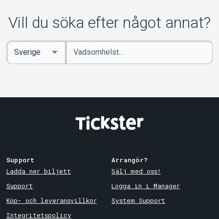
Om Tickster
Vill du söka efter något annat?
Ange
Select
sökord
Country
Support
Arrangör?
Ladda ner biljett
Sälj med oss!
Support
Logga in i Manager
Köp- och leveransvillkor
System Support
Integritetspolicy