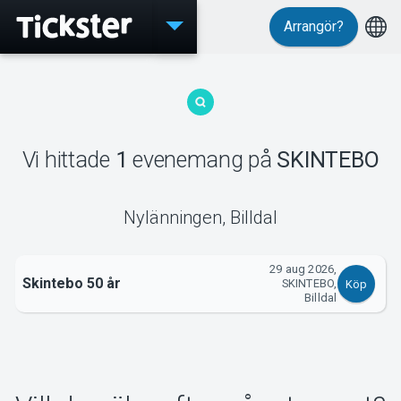
Arrangör?
Evenemang
Vi hittade
1
evenemang
på
SKINTEBO
MyTickster
Nylänningen
,
Billdal
29 aug 2026,
Support
Skintebo 50 år
SKINTEBO,
Köp
Billdal
Om Tickster