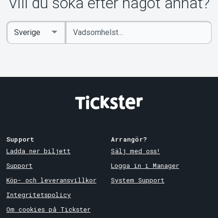
Vill du söka efter något annat?
Ange
Select
sökord
Country
Support
Arrangör?
Ladda ner biljett
Sälj med oss!
Support
Logga in i Manager
Köp- och leveransvillkor
System Support
Integritetspolicy
Om cookies på Tickster