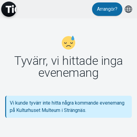
Arrangör?
MyTickster
Tyvärr, vi hittade inga
Support
evenemang
Vi kunde tyvärr inte hitta några kommande evenemang
Om Tickster
på Kulturhuset Multeum i Strängnäs.