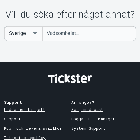
Vill du söka efter något annat?
Ange
Select
sökord
Country
Support
Arrangör?
Ladda ner biljett
Sälj med oss!
Support
Logga in i Manager
Köp- och leveransvillkor
System Support
Integritetspolicy