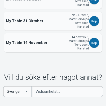
Terrassen,
Karlstad
31 okt 2026,
Matstudion på
My Table 31 Oktober
Köp
Terrassen,
Karlstad
14 nov 2026,
Matstudion på
My Table 14 November
Köp
Terrassen,
Karlstad
Vill du söka efter något annat?
Ange
Select
sökord
Country