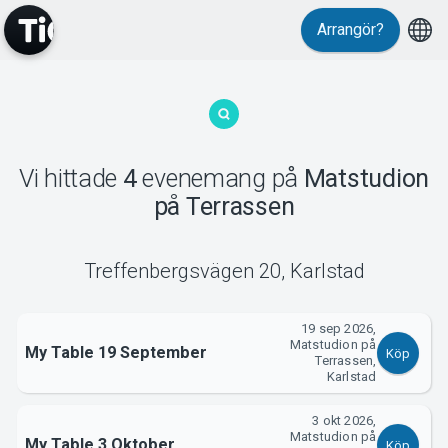
Arrangör?
MyTickster
Vi hittade
4
evenemang
på
Matstudion
på Terrassen
Treffenbergsvägen 20
,
Karlstad
Support
19 sep 2026,
Matstudion på
My Table 19 September
Köp
Terrassen,
Karlstad
3 okt 2026,
Om Tickster
Matstudion på
My Table 3 Oktober
Köp