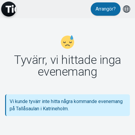
Arrangör?
MyTickster
Tyvärr, vi hittade inga
Support
evenemang
Vi kunde tyvärr inte hitta några kommande evenemang
Om Tickster
på Tallåsaulan i Katrineholm.