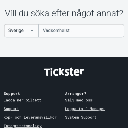
Vill du söka efter något annat?
Ange
Select
sökord
Country
Support
Arrangör?
Ladda ner biljett
Sälj med oss!
Support
Logga in i Manager
Köp- och leveransvillkor
System Support
Integritetspolicy