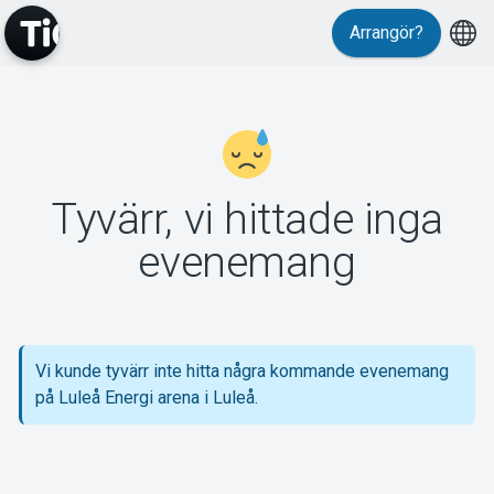
Arrangör?
MyTickster
Tyvärr, vi hittade inga
Support
evenemang
Vi kunde tyvärr inte hitta några kommande evenemang
Om Tickster
på Luleå Energi arena i Luleå.