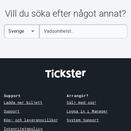
Vill du söka efter något annat?
Ange
Select
sökord
Country
Support
Arrangör?
Ladda ner biljett
Sälj med oss!
Support
Logga in i Manager
Köp- och leveransvillkor
System Support
Integritetspolicy