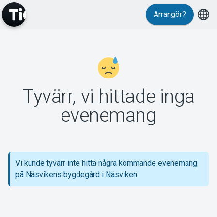
Arrangör?
MyTickster
Tyvärr, vi hittade inga
Support
evenemang
Vi kunde tyvärr inte hitta några kommande evenemang
Om Tickster
på Näsvikens bygdegård i Näsviken.