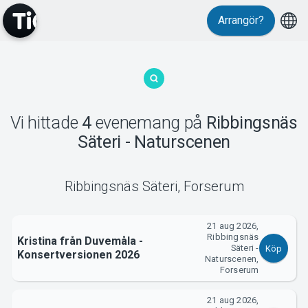
Arrangör?
MyTickster
Vi hittade
4
evenemang
på
Ribbingsnäs
Säteri - Naturscenen
Ribbingsnäs Säteri
,
Forserum
Support
21 aug 2026,
Ribbingsnäs
Kristina från Duvemåla -
Säteri -
Köp
Konsertversionen 2026
Naturscenen,
Forserum
21 aug 2026,