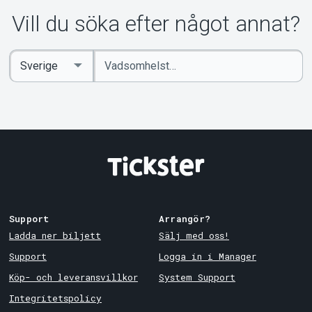
Om Tickster
Vill du söka efter något annat?
Ange
Select
sökord
Country
Support
Arrangör?
Ladda ner biljett
Sälj med oss!
Support
Logga in i Manager
Köp- och leveransvillkor
System Support
Integritetspolicy