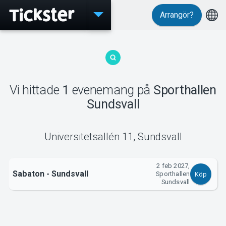
Arrangör?
Evenemang
Vi hittade
1
evenemang
på
Sporthallen
MyTickster
Sundsvall
Universitetsallén 11
,
Sundsvall
Support
2 feb 2027,
Sabaton - Sundsvall
Sporthallen
Köp
Sundsvall