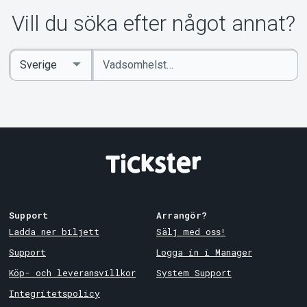
Vill du söka efter något annat?
Ange
Select
sökord
Country
Support
Arrangör?
Ladda ner biljett
Sälj med oss!
Support
Logga in i Manager
Köp- och leveransvillkor
System Support
Integritetspolicy