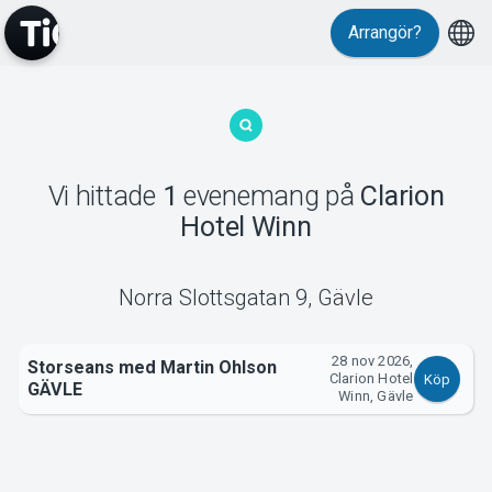
Arrangör?
MyTickster
Vi hittade
1
evenemang
på
Clarion
Hotel Winn
Support
Norra Slottsgatan 9
,
Gävle
28 nov 2026,
Storseans med Martin Ohlson
Om Tickster
Clarion Hotel
Köp
GÄVLE
Winn, Gävle