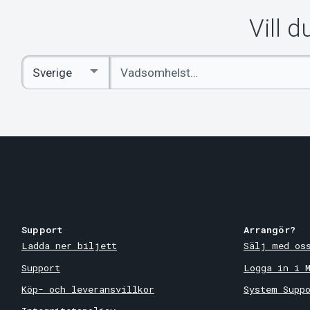
Vill 
Ange
Select
sökord
Country
Support
Arrangör?
Ladda ner biljett
Sälj med os
Support
Logga in i 
Köp- och leveransvillkor
System Supp