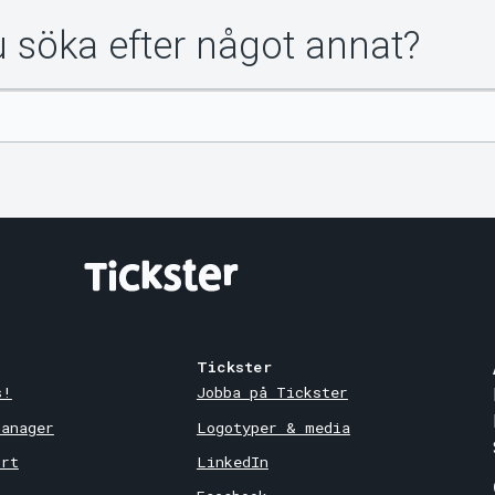
du söka efter något annat?
Tickster
s!
Jobba på Tickster
Manager
Logotyper & media
ort
LinkedIn