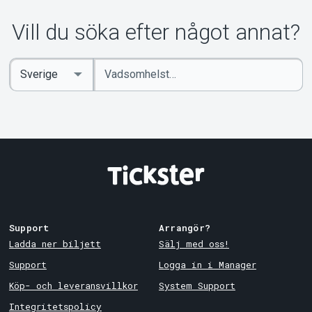
Vill du söka efter något annat?
Ange
Select
sökord
Country
Support
Arrangör?
Ladda ner biljett
Sälj med oss!
Support
Logga in i Manager
Köp- och leveransvillkor
System Support
Integritetspolicy