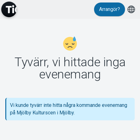
Arrangör?
MyTickster
Tyvärr, vi hittade inga
Support
evenemang
Vi kunde tyvärr inte hitta några kommande evenemang
Om Tickster
på Mjölby Kulturscen i Mjölby.