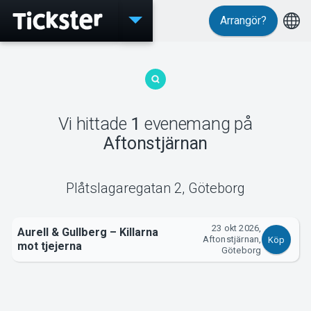
Arrangör?
Evenemang
Vi hittade
1
evenemang
på
MyTickster
Aftonstjärnan
Plåtslagaregatan 2
,
Göteborg
Support
23 okt 2026,
Aurell & Gullberg – Killarna
Aftonstjärnan,
Köp
mot tjejerna
Göteborg