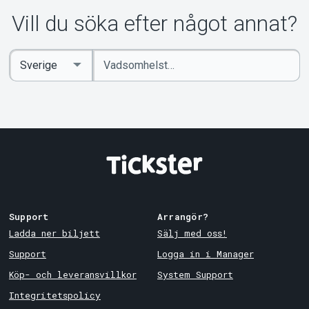
Om Tickster
Vill du söka efter något annat?
Ange
Select
sökord
Country
Support
Arrangör?
Ladda ner biljett
Sälj med oss!
Support
Logga in i Manager
Köp- och leveransvillkor
System Support
Integritetspolicy