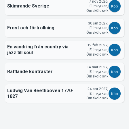
7 nov 2026,
Om Tickster
Skimrande Sverige
Elimkyrkan,
Köp
Örnsköldsvik
30 jan 2027,
Frost och förtrollning
Elimkyrkan,
Köp
Örnsköldsvik
19 feb 2027,
En vandring från country via
Elimkyrkan,
Köp
jazz till soul
Örnsköldsvik
14 mar 2027,
Rafflande kontraster
Elimkyrkan,
Köp
Örnsköldsvik
24 apr 2027,
Ludwig Van Beethooven 1770-
Elimkyrkan,
Köp
1827
Örnsköldsvik