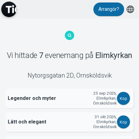
Arrangör?
MyTickster
Vi hittade
7
evenemang
på
Elimkyrkan
Nytorgsgatan 2D
,
Örnsköldsvik
Support
25 sep 2026,
Legender och myter
Elimkyrkan,
Köp
Örnsköldsvik
31 okt 2026,
Lätt och elegant
Elimkyrkan,
Köp
Örnsköldsvik