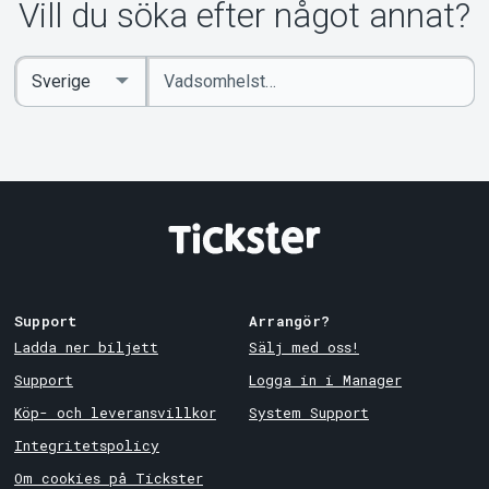
Vill du söka efter något annat?
Ange
Select
sökord
Country
Support
Arrangör?
Ladda ner biljett
Sälj med oss!
Support
Logga in i Manager
Köp- och leveransvillkor
System Support
Integritetspolicy
Om cookies på Tickster