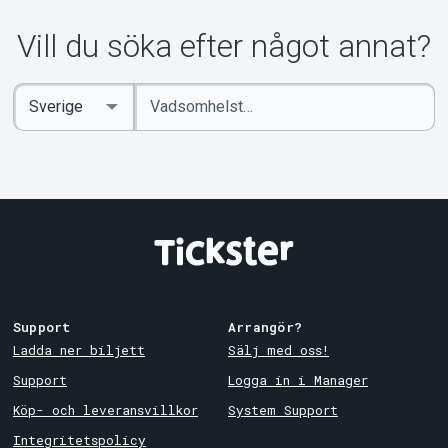
Vill du söka efter något annat?
Ange
Select
sökord
Country
Support
Arrangör?
Ladda ner biljett
Sälj med oss!
Support
Logga in i Manager
Köp- och leveransvillkor
System Support
Integritetspolicy