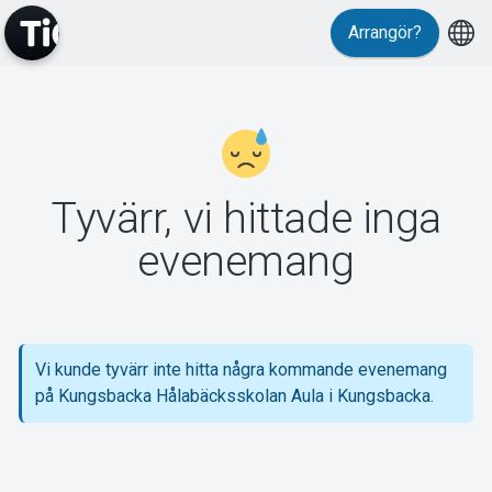
Arrangör?
MyTickster
Tyvärr, vi hittade inga
Support
evenemang
Vi kunde tyvärr inte hitta några kommande evenemang
Om Tickster
på Kungsbacka Hålabäcksskolan Aula i Kungsbacka.