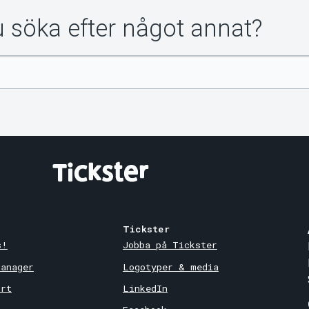
du söka efter något annat?
Tickster
s!
Jobba på Tickster
Manager
Logotyper & media
ort
LinkedIn