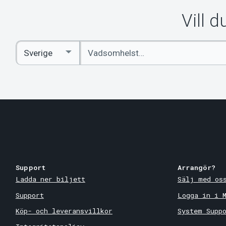
Vill 
Ange
Select
sökord
Country
Support
Arrangör?
Ladda ner biljett
Sälj med os
Support
Logga in i 
Köp- och leveransvillkor
System Supp