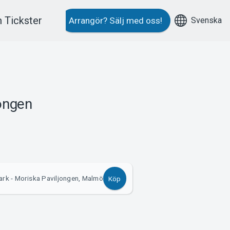
 Tickster
Svenska
Arrangör?
Sälj med oss!
jongen
ark - Moriska Paviljongen, Malmö
Köp