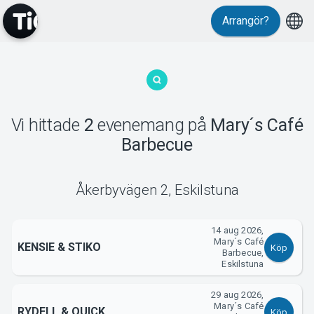
Arrangör?
MyTickster
Vi hittade
2
evenemang
på
Mary´s Café
Barbecue
Support
Åkerbyvägen 2
,
Eskilstuna
14 aug 2026,
Mary´s Café
KENSIE & STIKO
Köp
Barbecue,
Om Tickster
Eskilstuna
29 aug 2026,
Mary´s Café
RYDELL & QUICK
Köp