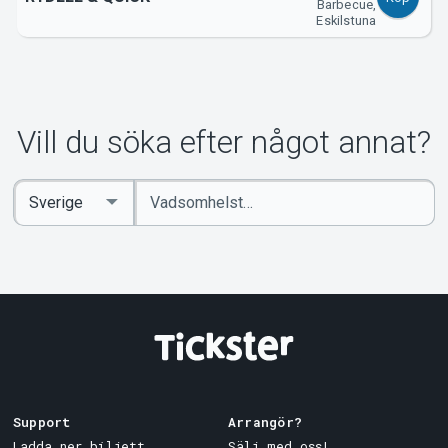
Barbecue,
Eskilstuna
Vill du söka efter något annat?
Ange
Select
sökord
Country
Support
Arrangör?
Ladda ner biljett
Sälj med oss!