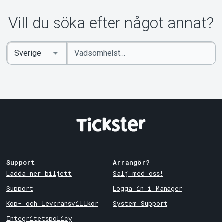
Vill du söka efter något annat?
Ange
Select
sökord
Country
Support
Arrangör?
Ladda ner biljett
Sälj med oss!
Support
Logga in i Manager
Köp- och leveransvillkor
System Support
Integritetspolicy