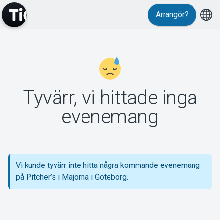
Arrangör?
MyTickster
Tyvärr, vi hittade inga
Support
evenemang
Vi kunde tyvärr inte hitta några kommande evenemang
Om Tickster
på Pitcher’s i Majorna i Göteborg.