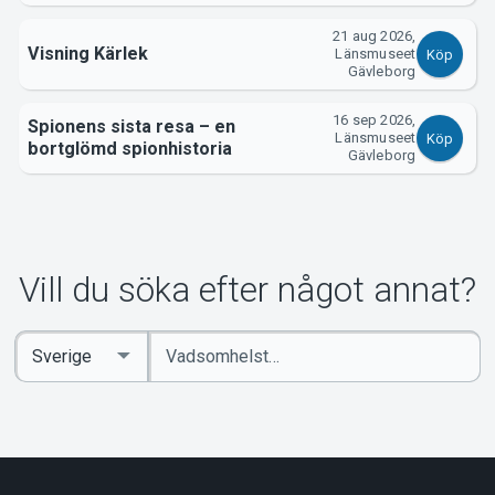
21 aug 2026,
Visning Kärlek
Länsmuseet
Köp
Gävleborg
16 sep 2026,
Spionens sista resa – en
Länsmuseet
Köp
bortglömd spionhistoria
Gävleborg
Vill du söka efter något annat?
Ange
Select
sökord
Country