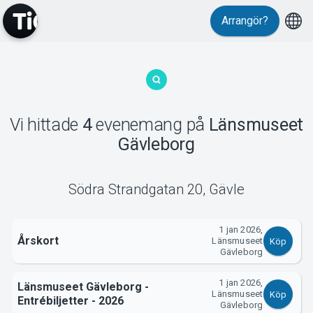
Arrangör?
MyTickster
Vi hittade
4
evenemang
på
Länsmuseet
Gävleborg
Support
Södra Strandgatan 20
,
Gävle
1 jan 2026,
Årskort
Länsmuseet
Köp
Gävleborg
1 jan 2026,
Om Tickster
Länsmuseet Gävleborg -
Länsmuseet
Köp
Entrébiljetter - 2026
Gävleborg