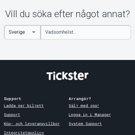
Vill du söka efter något annat?
Ange
Select
sökord
Country
Support
Arrangör?
Ladda ner biljett
Sälj med oss!
Support
Logga in i Manager
Köp- och leveransvillkor
System Support
Integritetspolicy