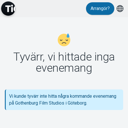
Arrangör?
MyTickster
Tyvärr, vi hittade inga
Support
evenemang
Vi kunde tyvärr inte hitta några kommande evenemang
Om Tickster
på Gothenburg Film Studios i Göteborg.