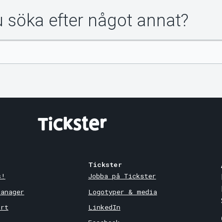
du söka efter något annat?
Tickster
s!
Jobba på Tickster
Manager
Logotyper & media
ort
LinkedIn