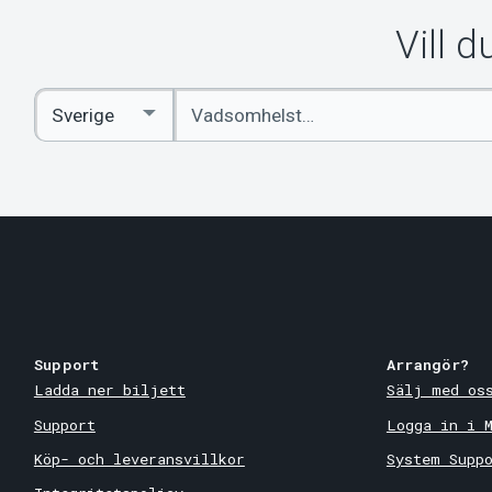
Vill 
Ange
Select
sökord
Country
Support
Arrangör?
Ladda ner biljett
Sälj med os
Support
Logga in i 
Köp- och leveransvillkor
System Supp