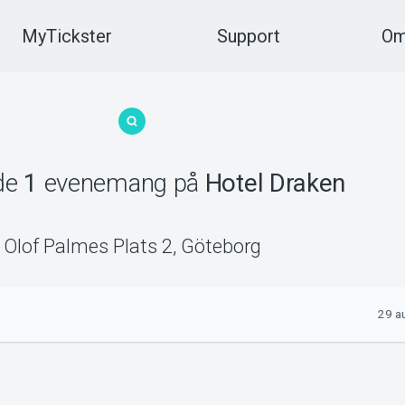
MyTickster
Support
Om
ade
1
evenemang
på
Hotel Draken
Olof Palmes Plats 2
,
Göteborg
29 a