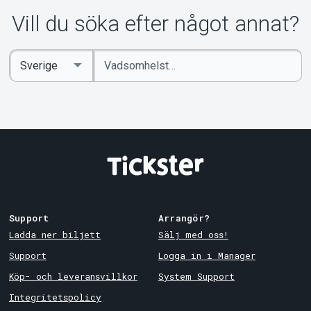
Vill du söka efter något annat?
Ange
Select
sökord
Country
Support
Arrangör?
Ladda ner biljett
Sälj med oss!
Support
Logga in i Manager
Köp- och leveransvillkor
System Support
Integritetspolicy