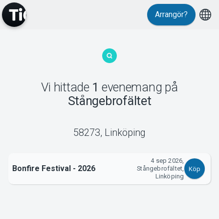
Arrangör?
MyTickster
Vi hittade
1
evenemang
på
Stångebrofältet
Support
58273
,
Linköping
4 sep 2026,
Bonfire Festival - 2026
Om Tickster
Stångebrofältet,
Köp
Linköping