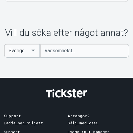
Vill du söka efter något annat?
Ange
Select
sökord
Country
Support
Arrangör?
Ladda ner biljett
Sälj med oss!
Support
Logga in i Manager