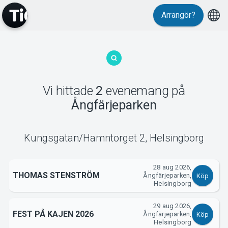
Arrangör?
MyTickster
Vi hittade
2
evenemang
på
Ångfärjeparken
Support
Kungsgatan/Hamntorget 2
,
Helsingborg
28 aug 2026,
THOMAS STENSTRÖM
Ångfärjeparken,
Köp
Helsingborg
Om Tickster
29 aug 2026,
FEST PÅ KAJEN 2026
Ångfärjeparken,
Köp
Helsingborg