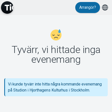
Arrangör?
MyTickster
Tyvärr, vi hittade inga
Support
evenemang
Vi kunde tyvärr inte hitta några kommande evenemang
Om Tickster
på Studion i Hjorthagens Kulturhus i Stockholm.