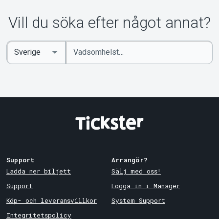
Vill du söka efter något annat?
Ange
Select
sökord
Country
Support
Arrangör?
Ladda ner biljett
Sälj med oss!
Support
Logga in i Manager
Köp- och leveransvillkor
System Support
Integritetspolicy