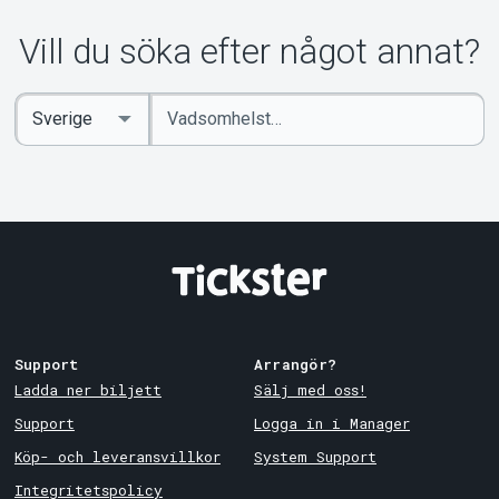
Vill du söka efter något annat?
Ange
Select
sökord
Country
Support
Arrangör?
Ladda ner biljett
Sälj med oss!
Support
Logga in i Manager
Köp- och leveransvillkor
System Support
Integritetspolicy