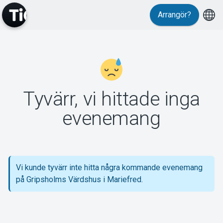
Arrangör?
MyTickster
Tyvärr, vi hittade inga
Support
evenemang
Vi kunde tyvärr inte hitta några kommande evenemang
Om Tickster
på Gripsholms Värdshus i Mariefred.