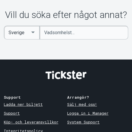
Vill du söka efter något annat?
Ange
Select
sökord
Country
Support
Arrangör?
Ladda ner biljett
Sälj med oss!
Support
Logga in i Manager
Köp- och leveransvillkor
System Support
Integritetspolicy