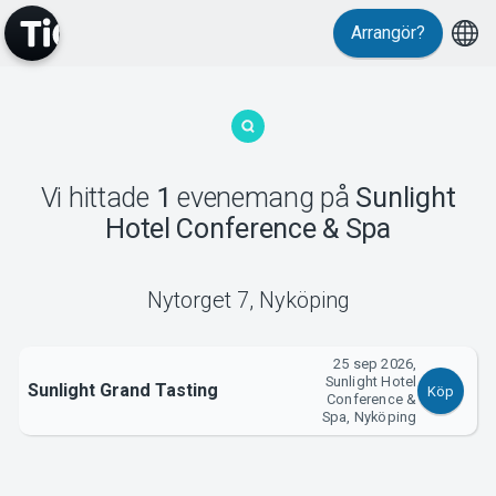
Arrangör?
MyTickster
Vi hittade
1
evenemang
på
Sunlight
Hotel Conference & Spa
Support
Nytorget 7
,
Nyköping
25 sep 2026,
Sunlight Hotel
Om Tickster
Sunlight Grand Tasting
Köp
Conference &
Spa, Nyköping