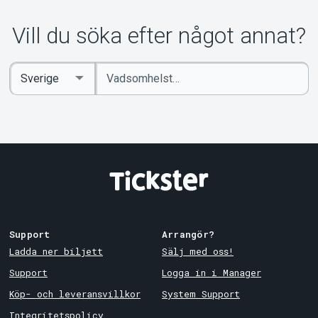
Vill du söka efter något annat?
Ange
Select
sökord
Country
Support
Arrangör?
Ladda ner biljett
Sälj med oss!
Support
Logga in i Manager
Köp- och leveransvillkor
System Support
Integritetspolicy