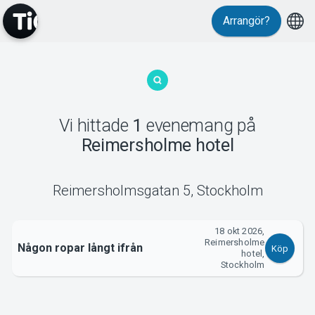
Arrangör?
MyTickster
Vi hittade
1
evenemang
på
Reimersholme hotel
Support
Reimersholmsgatan 5
,
Stockholm
18 okt 2026,
Reimersholme
Om Tickster
Någon ropar långt ifrån
Köp
hotel,
Stockholm