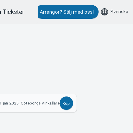
 Tickster
Svenska
Arrangör?
Sälj med oss!
1 jan 2025, Göteborgs Vinkällare
Köp