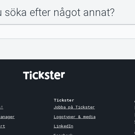
du söka efter något annat?
Tickster
s!
Jobba på Tickster
Manager
Logotyper & media
ort
LinkedIn