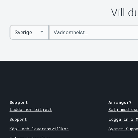
Vill 
Ange
Select
sökord
Country
Support
Arrangör?
Ladda ner biljett
Sälj med os
Support
Logga in i 
Köp- och leveransvillkor
System Supp