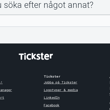
du söka efter något annat?
Tickster
s!
Jobba på Tickster
Manager
Logotyper & media
ort
LinkedIn
Facebook