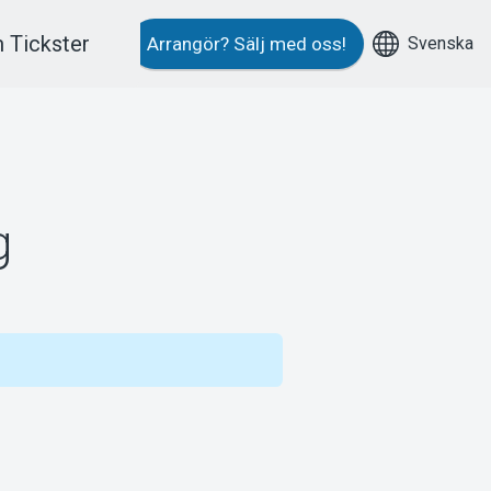
 Tickster
Svenska
Arrangör?
Sälj med oss!
g