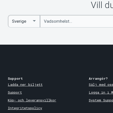
Vill 
Ange
Select
sökord
Country
Support
Arrangör?
Ladda ner biljett
Sälj med os
Support
Logga in i 
Köp- och leveransvillkor
System Supp
Integritetspolicy