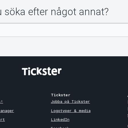
du söka efter något annat?
Tickster
s!
Jobba på Tickster
Manager
Logotyper & media
ort
LinkedIn