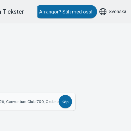
 Tickster
Svenska
Arrangör?
Sälj med oss!
26, Conventum Club 700, Örebro
Köp