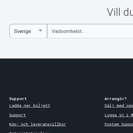
Vill 
Ange
Select
sökord
Country
Support
Arrangör?
Ladda ner biljett
Sälj med os
Support
Logga in i 
Köp- och leveransvillkor
System Supp