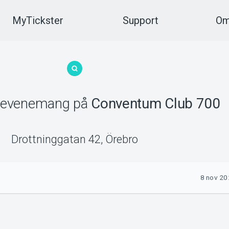
MyTickster
Support
Om
evenemang
på
Conventum Club 700
Drottninggatan 42
,
Örebro
8 nov 20