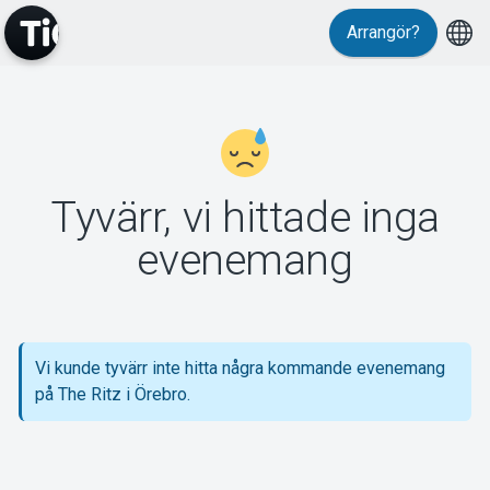
Arrangör?
MyTickster
Tyvärr, vi hittade inga
Support
evenemang
Vi kunde tyvärr inte hitta några kommande evenemang
Om Tickster
på The Ritz i Örebro.