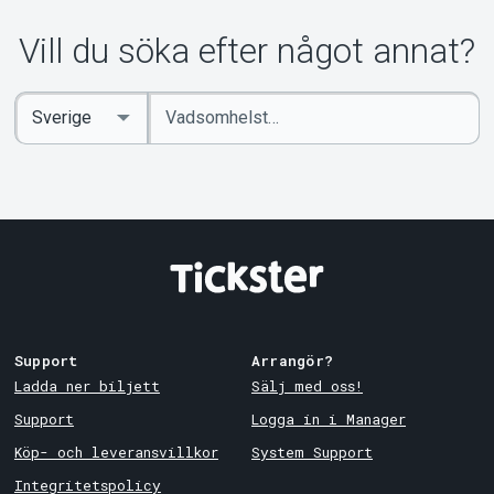
Vill du söka efter något annat?
Ange
Select
sökord
Country
Support
Arrangör?
Ladda ner biljett
Sälj med oss!
Support
Logga in i Manager
Köp- och leveransvillkor
System Support
Integritetspolicy