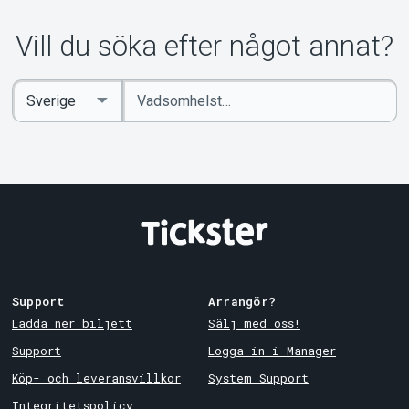
Om Tickster
Vill du söka efter något annat?
Ange
Select
sökord
Country
Support
Arrangör?
Ladda ner biljett
Sälj med oss!
Support
Logga in i Manager
Köp- och leveransvillkor
System Support
Integritetspolicy