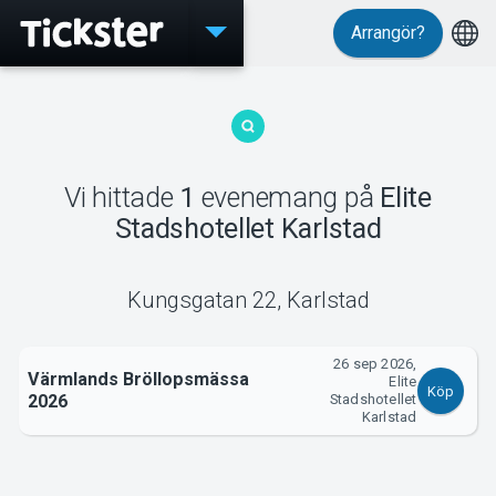
Arrangör?
Evenemang
Vi hittade
1
evenemang
på
Elite
MyTickster
Stadshotellet Karlstad
Kungsgatan 22
,
Karlstad
Support
26 sep 2026,
Värmlands Bröllopsmässa
Elite
Köp
2026
Stadshotellet
Karlstad