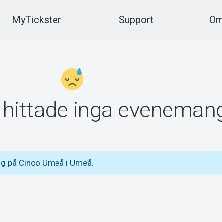
MyTickster
Support
Om
vi hittade inga eveneman
ng på Cinco Umeå i Umeå.