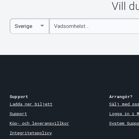
Vill 
Ange
Select
sökord
Country
Support
Arrangör?
Ladda ner biljett
Sälj med os
Support
Logga in i 
Köp- och leveransvillkor
System Supp
Integritetspolicy