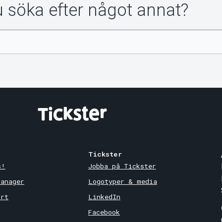
du söka efter något annat?
Tickster
s!
Jobba på Tickster
Manager
Logotyper & media
ort
LinkedIn
Facebook