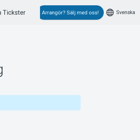
 Tickster
Svenska
Arrangör?
Sälj med oss!
g