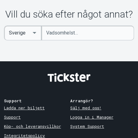
Vill du söka efter något annat?
Ange
Select
sökord
Country
Support
Arrangör?
Ladda ner biljett
Sälj med oss!
Support
Logga in i Manager
Köp- och leveransvillkor
System Support
Integritetspolicy