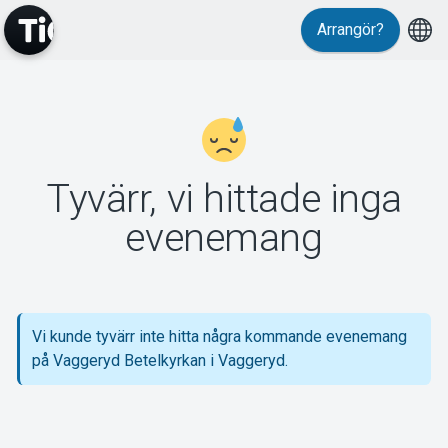
Arrangör?
MyTickster
Tyvärr, vi hittade inga
Support
evenemang
Vi kunde tyvärr inte hitta några kommande evenemang
Om Tickster
på Vaggeryd Betelkyrkan i Vaggeryd.