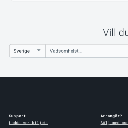
Vill 
Ange
Select
sökord
Country
Support
Arrangör?
Ladda ner biljett
Sälj med os