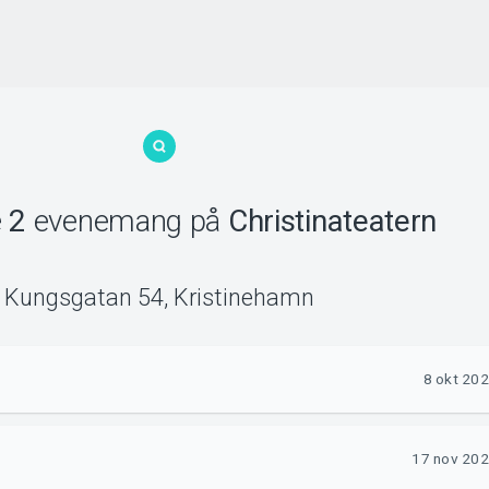
e
2
evenemang
på
Christinateatern
Kungsgatan 54
,
Kristinehamn
8 okt 202
17 nov 2026