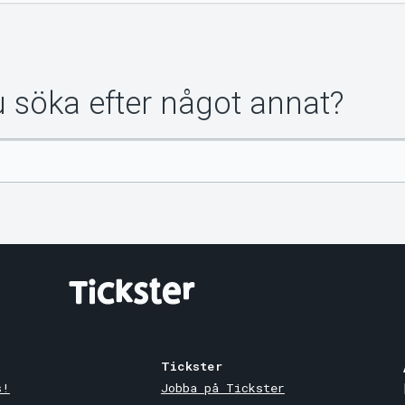
du söka efter något annat?
Tickster
s!
Jobba på Tickster