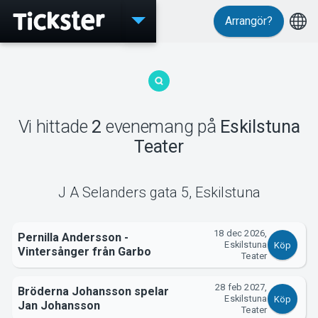
Arrangör?
Evenemang
Vi hittade
2
evenemang
på
Eskilstuna
MyTickster
Teater
J A Selanders gata 5
,
Eskilstuna
18 dec 2026,
Support
Pernilla Andersson -
Eskilstuna
Köp
Vintersånger från Garbo
Teater
28 feb 2027,
Bröderna Johansson spelar
Eskilstuna
Köp
Jan Johansson
Teater