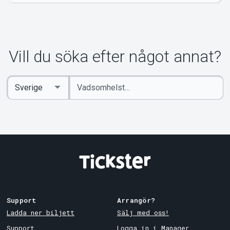
Om Tickster
Vill du söka efter något annat?
Ange
Select
sökord
Country
Support
Arrangör?
Ladda ner biljett
Sälj med oss!
Support
Logga in i Manager